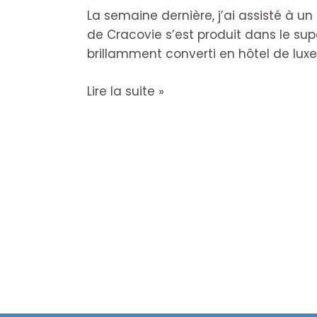
de
La semaine dernière, j’ai assisté à 
leadership
de Cracovie s’est produit dans le su
du
brillamment converti en hôtel de luxe e
monde
de
Lire la suite »
la
musique