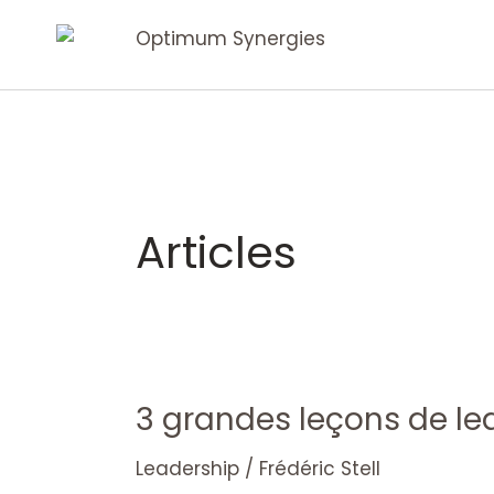
Aller
au
contenu
Articles
3 grandes leçons de l
3
grandes
Leadership
/
Frédéric Stell
leçons